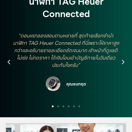
นาฬิกา TAG Heuer
Connected
“ส่งรูปประเมินทางไลน์ @2plus ก่อน พอได้ราคาคร่าว
ๆ แล้วค่อยเข้าร้าน ขั้นตอนเร็ว ใช้แค่บัตรประชาชนใบ
เดียว นาฬิกาถูกเก็บในที่ปลอดภัย ไม่มีการเปิดเครื่อง
หรือเอาไปใช้งาน รู้สึกมั่นใจมากค่ะ”
คุณอรทัย