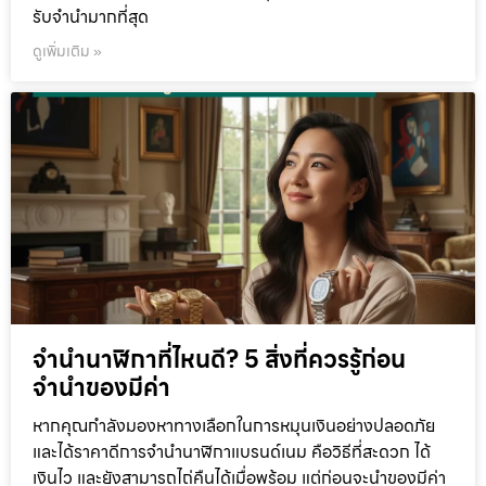
รับจำนำมากที่สุด
ดูเพิ่มเติม »
จำนำนาฬิกาที่ไหนดี? 5 สิ่งที่ควรรู้ก่อน
จำนำของมีค่า
หากคุณกำลังมองหาทางเลือกในการหมุนเงินอย่างปลอดภัย
และได้ราคาดีการจำนำนาฬิกาแบรนด์เนม คือวิธีที่สะดวก ได้
เงินไว และยังสามารถไถ่คืนได้เมื่อพร้อม แต่ก่อนจะนำของมีค่า