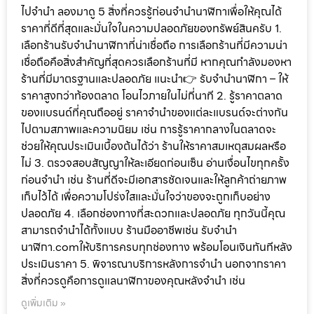
ไปจำนำ ลองมาดู 5 สิ่งที่ควรรู้ก่อนจำนำนาฬิกาเพื่อให้คุณได้
ราคาที่ดีที่สุดและมั่นใจในความปลอดภัยของทรัพย์สินครับ 1.
เลือกร้านรับจำนำนาฬิกาที่น่าเชื่อถือ การเลือกร้านที่มีความน่า
เชื่อถือคือสิ่งสำคัญที่สุดควรเลือกร้านที่มี หากคุณกำลังมองหา
ร้านที่มีมาตรฐานและปลอดภัย แนะนำ👉 รับจำนำนาฬิกา – ให้
ราคาสูงกว่าท้องตลาด โอนไวภายในไม่กี่นาที 2. รู้ราคาตลาด
ของแบรนด์ที่คุณถืออยู่ ราคาจำนำของแต่ละแบรนด์จะต่างกัน
ไปตามสภาพและความนิยม เช่น การรู้ราคากลางในตลาดจะ
ช่วยให้คุณประเมินเบื้องต้นได้ว่า ร้านให้ราคาสมเหตุสมผลหรือ
ไม่ 3. ตรวจสอบสัญญาให้ละเอียดก่อนเซ็น อ่านเงื่อนไขทุกครั้ง
ก่อนจำนำ เช่น ร้านที่ดีจะมีเอกสารชัดเจนและให้ลูกค้าถ่ายภาพ
เก็บไว้ได้ เพื่อความโปร่งใสและมั่นใจว่าของจะถูกเก็บอย่าง
ปลอดภัย 4. เลือกช่องทางที่สะดวกและปลอดภัย ทุกวันนี้คุณ
สามารถจำนำได้ทั้งแบบ ร้านมืออาชีพเช่น รับจำนำ
นาฬิกา.comให้บริการครบทุกช่องทาง พร้อมโอนเงินทันทีหลัง
ประเมินราคา 5. พิจารณาบริการหลังการจำนำ นอกจากราคา
สิ่งที่ควรดูคือการดูแลนาฬิกาของคุณหลังจำนำ เช่น
ดูเพิ่มเติม »