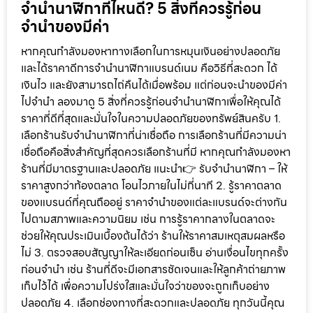
จำนำนาฬิกาที่ไหนดี? 5 สิ่งที่ควรรู้ก่อน
จำนำของมีค่า
หากคุณกำลังมองหาทางเลือกในการหมุนเงินอย่างปลอดภัย
และได้ราคาดีการจำนำนาฬิกาแบรนด์เนม คือวิธีที่สะดวก ได้
เงินไว และยังสามารถไถ่คืนได้เมื่อพร้อม แต่ก่อนจะนำของมีค่า
ไปจำนำ ลองมาดู 5 สิ่งที่ควรรู้ก่อนจำนำนาฬิกาเพื่อให้คุณได้
ราคาที่ดีที่สุดและมั่นใจในความปลอดภัยของทรัพย์สินครับ 1.
เลือกร้านรับจำนำนาฬิกาที่น่าเชื่อถือ การเลือกร้านที่มีความน่า
เชื่อถือคือสิ่งสำคัญที่สุดควรเลือกร้านที่มี หากคุณกำลังมองหา
ร้านที่มีมาตรฐานและปลอดภัย แนะนำ👉 รับจำนำนาฬิกา – ให้
ราคาสูงกว่าท้องตลาด โอนไวภายในไม่กี่นาที 2. รู้ราคาตลาด
ของแบรนด์ที่คุณถืออยู่ ราคาจำนำของแต่ละแบรนด์จะต่างกัน
ไปตามสภาพและความนิยม เช่น การรู้ราคากลางในตลาดจะ
ช่วยให้คุณประเมินเบื้องต้นได้ว่า ร้านให้ราคาสมเหตุสมผลหรือ
ไม่ 3. ตรวจสอบสัญญาให้ละเอียดก่อนเซ็น อ่านเงื่อนไขทุกครั้ง
ก่อนจำนำ เช่น ร้านที่ดีจะมีเอกสารชัดเจนและให้ลูกค้าถ่ายภาพ
เก็บไว้ได้ เพื่อความโปร่งใสและมั่นใจว่าของจะถูกเก็บอย่าง
ปลอดภัย 4. เลือกช่องทางที่สะดวกและปลอดภัย ทุกวันนี้คุณ