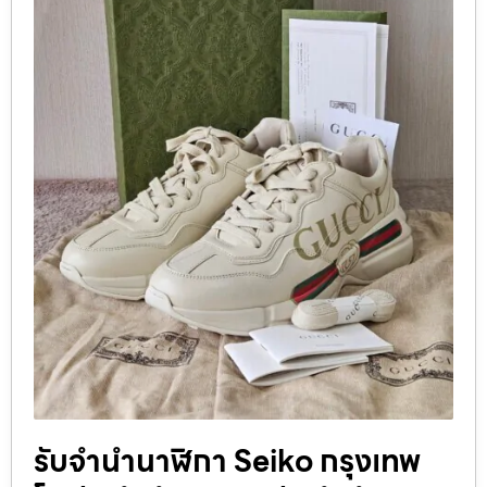
รับจํานํานาฬิกา Seiko กรุงเทพ