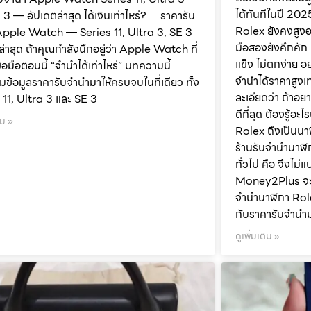
ได้ทันทีในปี 20
 3 — อัปเดตล่าสุด ได้เงินเท่าไหร่? ราคารับ
Rolex ยังคงสูงอ
Apple Watch — Series 11, Ultra 3, SE 3
มือสองยังคึกคัก 
ล่าสุด ถ้าคุณกำลังนึกอยู่ว่า Apple Watch ที่
แข็ง ไม่ตกง่าย อย
้อมือตอนนี้ “จำนำได้เท่าไหร่” บทความนี้
จำนำได้ราคาสูงเ
ข้อมูลราคารับจำนำมาให้ครบจบในที่เดียว ทั้ง
ละเอียดว่า ถ้าอย
 11, Ultra 3 และ SE 3
ดีที่สุด ต้องรู้อ
ิม »
Rolex ถึงเป็นนาฬ
ร้านรับจำนำนาฬิ
ทั่วไป คือ จึงไม่
Money2Plus จะ
จำนำนาฬิกา Role
กับราคารับจำนำม
ดูเพิ่มเติม »