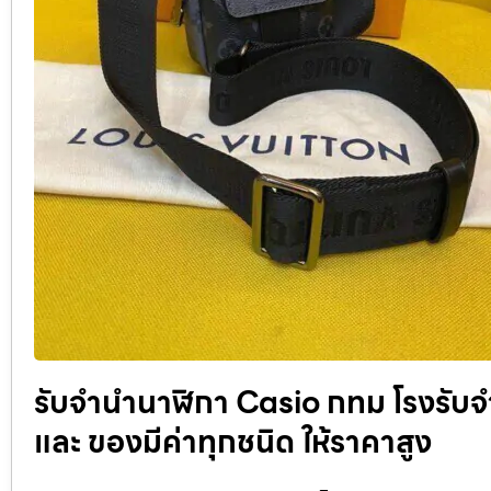
รับจํานํานาฬิกา Casio กทม โรงรั
และ ของมีค่าทุกชนิด ให้ราคาสูง