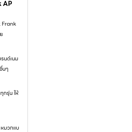
k AP
k Frank
ัย
บรนด์เนม
ื่นๆ
กรุ่น ให้
นม หมวกแบ