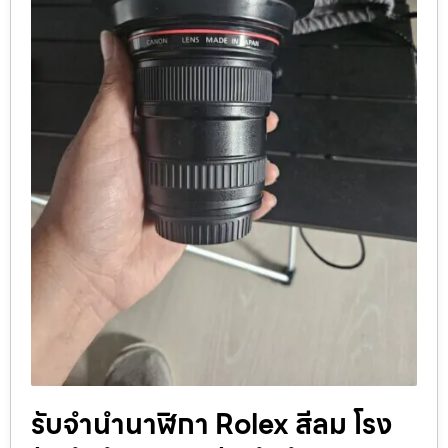
รับจำนำนาฬิกา Rolex สีลม โรง