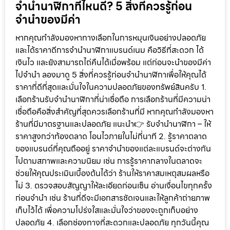
จำนำนาฬิกาที่ไหนดี? 5 สิ่งที่ควรรู้ก่อน
จำนำของมีค่า
หากคุณกำลังมองหาทางเลือกในการหมุนเงินอย่างปลอดภัย
และได้ราคาดีการจำนำนาฬิกาแบรนด์เนม คือวิธีที่สะดวก ได้
เงินไว และยังสามารถไถ่คืนได้เมื่อพร้อม แต่ก่อนจะนำของมีค่า
ไปจำนำ ลองมาดู 5 สิ่งที่ควรรู้ก่อนจำนำนาฬิกาเพื่อให้คุณได้
ราคาที่ดีที่สุดและมั่นใจในความปลอดภัยของทรัพย์สินครับ 1.
เลือกร้านรับจำนำนาฬิกาที่น่าเชื่อถือ การเลือกร้านที่มีความน่า
เชื่อถือคือสิ่งสำคัญที่สุดควรเลือกร้านที่มี หากคุณกำลังมองหา
ร้านที่มีมาตรฐานและปลอดภัย แนะนำ👉 รับจำนำนาฬิกา – ให้
ราคาสูงกว่าท้องตลาด โอนไวภายในไม่กี่นาที 2. รู้ราคาตลาด
ของแบรนด์ที่คุณถืออยู่ ราคาจำนำของแต่ละแบรนด์จะต่างกัน
ไปตามสภาพและความนิยม เช่น การรู้ราคากลางในตลาดจะ
ช่วยให้คุณประเมินเบื้องต้นได้ว่า ร้านให้ราคาสมเหตุสมผลหรือ
ไม่ 3. ตรวจสอบสัญญาให้ละเอียดก่อนเซ็น อ่านเงื่อนไขทุกครั้ง
ก่อนจำนำ เช่น ร้านที่ดีจะมีเอกสารชัดเจนและให้ลูกค้าถ่ายภาพ
เก็บไว้ได้ เพื่อความโปร่งใสและมั่นใจว่าของจะถูกเก็บอย่าง
ปลอดภัย 4. เลือกช่องทางที่สะดวกและปลอดภัย ทุกวันนี้คุณ