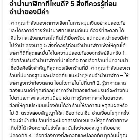
จำนำนาฬิกาที่ไหนดี? 5 สิ่งที่ควรรู้ก่อน
จำนำของมีค่า
หากคุณกำลังมองหาทางเลือกในการหมุนเงินอย่างปลอดภัย
และได้ราคาดีการจำนำนาฬิกาแบรนด์เนม คือวิธีที่สะดวก ได้
เงินไว และยังสามารถไถ่คืนได้เมื่อพร้อม แต่ก่อนจะนำของมีค่า
ไปจำนำ ลองมาดู 5 สิ่งที่ควรรู้ก่อนจำนำนาฬิกาเพื่อให้คุณได้
ราคาที่ดีที่สุดและมั่นใจในความปลอดภัยของทรัพย์สินครับ 1.
เลือกร้านรับจำนำนาฬิกาที่น่าเชื่อถือ การเลือกร้านที่มีความน่า
เชื่อถือคือสิ่งสำคัญที่สุดควรเลือกร้านที่มี หากคุณกำลังมองหา
ร้านที่มีมาตรฐานและปลอดภัย แนะนำ👉 รับจำนำนาฬิกา – ให้
ราคาสูงกว่าท้องตลาด โอนไวภายในไม่กี่นาที 2. รู้ราคาตลาด
ของแบรนด์ที่คุณถืออยู่ ราคาจำนำของแต่ละแบรนด์จะต่างกัน
ไปตามสภาพและความนิยม เช่น การรู้ราคากลางในตลาดจะ
ช่วยให้คุณประเมินเบื้องต้นได้ว่า ร้านให้ราคาสมเหตุสมผลหรือ
ไม่ 3. ตรวจสอบสัญญาให้ละเอียดก่อนเซ็น อ่านเงื่อนไขทุกครั้ง
ก่อนจำนำ เช่น ร้านที่ดีจะมีเอกสารชัดเจนและให้ลูกค้าถ่ายภาพ
เก็บไว้ได้ เพื่อความโปร่งใสและมั่นใจว่าของจะถูกเก็บอย่าง
ปลอดภัย 4. เลือกช่องทางที่สะดวกและปลอดภัย ทุกวันนี้คุณ