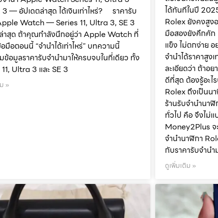
ได้ทันทีในปี 20
 3 — อัปเดตล่าสุด ได้เงินเท่าไหร่? ราคารับ
Rolex ยังคงสูงอ
Apple Watch — Series 11, Ultra 3, SE 3
มือสองยังคึกคัก 
ล่าสุด ถ้าคุณกำลังนึกอยู่ว่า Apple Watch ที่
แข็ง ไม่ตกง่าย อย
้อมือตอนนี้ “จำนำได้เท่าไหร่” บทความนี้
จำนำได้ราคาสูงเ
ข้อมูลราคารับจำนำมาให้ครบจบในที่เดียว ทั้ง
ละเอียดว่า ถ้าอย
 11, Ultra 3 และ SE 3
ดีที่สุด ต้องรู้อ
ิม »
Rolex ถึงเป็นนาฬ
ร้านรับจำนำนาฬิ
ทั่วไป คือ จึงไม่
Money2Plus จะ
จำนำนาฬิกา Role
กับราคารับจำนำม
ดูเพิ่มเติม »