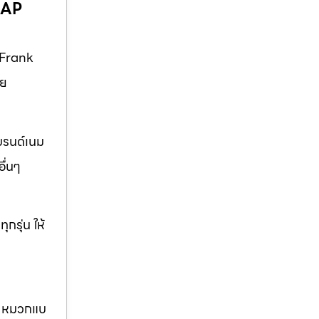
 AP
 Frank
ัย
บรนด์เนม
ื่นๆ
กรุ่น ให้
นม หมวกแบ