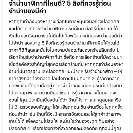
จำนำนาฬิกาที่ไหนดี? 5 สิ่งที่ควรรู้ก่อน
จำนำของมีค่า
หากคุณกำลังมองหาทางเลือกในการหมุนเงินอย่างปลอดภัย
และได้ราคาดีการจำนำนาฬิกาแบรนด์เนม คือวิธีที่สะดวก ได้
เงินไว และยังสามารถไถ่คืนได้เมื่อพร้อม แต่ก่อนจะนำของมีค่า
ไปจำนำ ลองมาดู 5 สิ่งที่ควรรู้ก่อนจำนำนาฬิกาเพื่อให้คุณได้
ราคาที่ดีที่สุดและมั่นใจในความปลอดภัยของทรัพย์สินครับ 1.
เลือกร้านรับจำนำนาฬิกาที่น่าเชื่อถือ การเลือกร้านที่มีความน่า
เชื่อถือคือสิ่งสำคัญที่สุดควรเลือกร้านที่มี หากคุณกำลังมองหา
ร้านที่มีมาตรฐานและปลอดภัย แนะนำ👉 รับจำนำนาฬิกา – ให้
ราคาสูงกว่าท้องตลาด โอนไวภายในไม่กี่นาที 2. รู้ราคาตลาด
ของแบรนด์ที่คุณถืออยู่ ราคาจำนำของแต่ละแบรนด์จะต่างกัน
ไปตามสภาพและความนิยม เช่น การรู้ราคากลางในตลาดจะ
ช่วยให้คุณประเมินเบื้องต้นได้ว่า ร้านให้ราคาสมเหตุสมผลหรือ
ไม่ 3. ตรวจสอบสัญญาให้ละเอียดก่อนเซ็น อ่านเงื่อนไขทุกครั้ง
ก่อนจำนำ เช่น ร้านที่ดีจะมีเอกสารชัดเจนและให้ลูกค้าถ่ายภาพ
เก็บไว้ได้ เพื่อความโปร่งใสและมั่นใจว่าของจะถูกเก็บอย่าง
ปลอดภัย 4. เลือกช่องทางที่สะดวกและปลอดภัย ทุกวันนี้คุณ