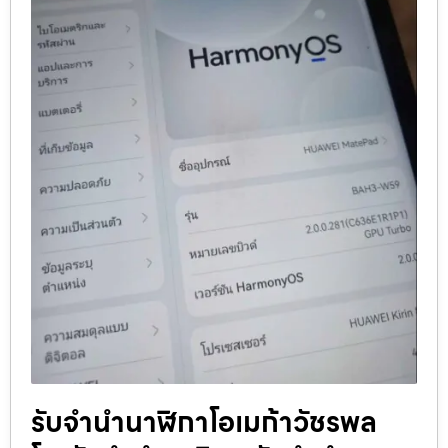
รับจำนำนาฬิกาโอเมก้าวัชรพล