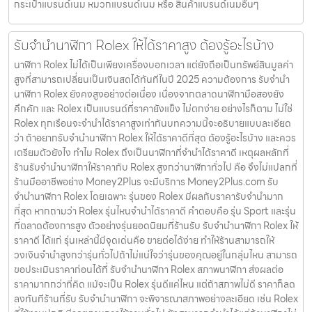
กระเป๋าแบรนด์เนม หมวกแบรนด์เนม หรือ สินค้าแบรนด์เนมอื่นๆ
รับจำนำนาฬิกา Rolex ให้ได้ราคาสูง ต้องรู้อะไรบ้าง
นาฬิกา Rolex ไม่ได้เป็นเพียงเครื่องบอกเวลา แต่ยังถือเป็นทรัพย์สินมูลค่า
สูงที่สามารถเปลี่ยนเป็นเงินสดได้ทันทีในปี 2025 ความต้องการ รับจำนำ
นาฬิกา Rolex ยังคงสูงอย่างต่อเนื่อง เนื่องจากตลาดนาฬิกามือสองยัง
คึกคัก และ Rolex เป็นแบรนด์ที่ราคายังแข็ง ไม่ตกง่าย อย่างไรก็ตาม ไม่ใช่
Rolex ทุกเรือนจะจำนำได้ราคาสูงเท่ากันบทความนี้จะอธิบายแบบละเอียด
ว่า ถ้าอยากรับจำนำนาฬิกา Rolex ให้ได้ราคาดีที่สุด ต้องรู้อะไรบ้าง และควร
เตรียมตัวยังไง ทำไม Rolex ถึงเป็นนาฬิกาที่จำนำได้ราคาดี เหตุผลหลักที่
ร้านรับจำนำนาฬิกาให้ราคากับ Rolex สูงกว่านาฬิกาทั่วไป คือ จึงไม่แปลกที่
ร้านมืออาชีพอย่าง Money2Plus จะมีบริการ Money2Plus.com รับ
จำนำนาฬิกา Rolex โดยเฉพาะ รุ่นของ Rolex มีผลกับราคารับจำนำมาก
ที่สุด หากถามว่า Rolex รุ่นไหนจำนำได้ราคาดี คำตอบคือ รุ่น Sport และรุ่น
ที่ตลาดต้องการสูง ตัวอย่างรุ่นยอดนิยมที่ร้านรับ รับจำนำนาฬิกา Rolex ให้
ราคาดี ได้แก่ รุ่นเหล่านี้มีจุดเด่นคือ ขายต่อได้ง่าย ทำให้ร้านสามารถให้
วงเงินจำนำสูงกว่ารุ่นทั่วไปถ้าไม่แน่ใจว่ารุ่นของคุณอยู่ในกลุ่มไหน สามารถ
ขอประเมินราคาก่อนได้ที่ รับจำนำนาฬิกา Rolex สภาพนาฬิกา ส่งผลต่อ
ราคามากกว่าที่คิด แม้จะเป็น Rolex รุ่นดีแค่ไหน แต่ถ้าสภาพไม่ดี ราคาก็ลด
ลงทันทีร้านที่รับ รับจำนำนาฬิกา จะพิจารณาสภาพอย่างละเอียด เช่น Rolex