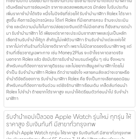
ที่ใช้งานปกติ มีรอยตามการใช้งานทั่วไป ยังสามารถจำนำได้แต่ถ้านาฬิกาไม่
เดินหรือผ่านการซ่อมหนัก ราคาจะลดลงพอสมควร มีกล่อง ใบรับประกัน
เพิ่มราคาจำนำได้จริง หนึ่งในปัจจัยที่ช่วยให้ รับจำนำนาฬิกา Rolex ได้ราคา
สูงขึ้น คือการมีอุปกรณ์ครบ ได้แก่ Rolex ที่มีเอกสารครบ ร้านจะประเมิน
ง่าย และมีความมั่นใจในการปล่อยวงเงินแต่ถ้าไม่มีเอกสาร ก็ยังสามารถนำ
มา รับจำนำนาฬิกา ได้ เพียงแต่ราคาจะประเมินจากสภาพและรุ่นเป็นหลัก
เลือกร้านรับจำนำให้ถูก สำคัญไม่แพ้ตัวนาฬิกา ร้านรับจำนำแต่ละแห่งให้
ราคาไม่เท่ากันร้านทั่วไปอาจตีราคาต่ำ เพราะไม่มีตลาดรองรับนาฬิกาหรู แต่
ร้านที่เชี่ยวชาญเฉพาะทาง เช่น Money2Plus จะเข้าใจราคาตลาดจริง
นอกจาก Rolex แล้ว ยังมีบริการรับจำนำแบรนด์หรูอื่น ๆ เช่น จึงเหมาะ
สำหรับคนที่ต้องการราคายุติธรรม และไม่อยากเสียมูลค่านาฬิกาโดยไม่
จำเป็น รับจำนำนาฬิกา Rolex ดีกว่าขายยังไง หลายคนลังเลว่าจะขายหรือ
จำนำดีข้อดีของการ รับจำนำนาฬิกา Rolex คือ จึงเป็นทางเลือกยอดนิยม
สำหรับคนที่ต้องการเงินด่วน แต่ยังรักนาฬิกาเรือนเดิม เคล็ดลับก่อนนำ
Rolex ไปจำนำ ถ้าอยากได้ราคาสูง แนะนำให้เตรียมตัวก่อนนำไป รับจำนำ
นาฬิกา
รับจำนำแอปเปิ้ลวอช Apple Watch รุ่นใหม่ ทุกรุ่น ให้
ราคาสูง รับเงินทันที มีสาขาทั่วกรุงเทพ
รับจำนำ Apple Watch ทุกรุ่น ให้ราคาสูง รับเงินทันที มีสาขาทั่วกรุงเทพ