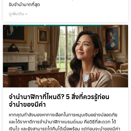
รับจำนำมากที่สุด
ดูเพิ่มเติม »
จำนำนาฬิกาที่ไหนดี? 5 สิ่งที่ควรรู้ก่อน
จำนำของมีค่า
หากคุณกำลังมองหาทางเลือกในการหมุนเงินอย่างปลอดภัย
และได้ราคาดีการจำนำนาฬิกาแบรนด์เนม คือวิธีที่สะดวก ได้
เงินไว และยังสามารถไถ่คืนได้เมื่อพร้อม แต่ก่อนจะนำของมีค่า