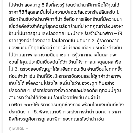
ไปจำนำ ลองมาดู 5 สิ่งที่ควรรู้ก่อนจำนำนาฬิกาเพื่อให้คุณได้
ราคาที่ดีที่สุดและมั่นใจในความปลอดภัยของทรัพย์สินครับ 1.
เลือกร้านรับจำนำนาฬิกาที่น่าเชื่อถือ การเลือกร้านที่มีความน่า
เชื่อถือคือสิ่งสำคัญที่สุดควรเลือกร้านที่มี หากคุณกำลังมองหา
ร้านที่มีมาตรฐานและปลอดภัย แนะนำ👉 รับจำนำนาฬิกา – ให้
ราคาสูงกว่าท้องตลาด โอนไวภายในไม่กี่นาที 2. รู้ราคาตลาด
ของแบรนด์ที่คุณถืออยู่ ราคาจำนำของแต่ละแบรนด์จะต่างกัน
ไปตามสภาพและความนิยม เช่น การรู้ราคากลางในตลาดจะ
ช่วยให้คุณประเมินเบื้องต้นได้ว่า ร้านให้ราคาสมเหตุสมผลหรือ
ไม่ 3. ตรวจสอบสัญญาให้ละเอียดก่อนเซ็น อ่านเงื่อนไขทุกครั้ง
ก่อนจำนำ เช่น ร้านที่ดีจะมีเอกสารชัดเจนและให้ลูกค้าถ่ายภาพ
เก็บไว้ได้ เพื่อความโปร่งใสและมั่นใจว่าของจะถูกเก็บอย่าง
ปลอดภัย 4. เลือกช่องทางที่สะดวกและปลอดภัย ทุกวันนี้คุณ
สามารถจำนำได้ทั้งแบบ ร้านมืออาชีพเช่น รับจำนำ
นาฬิกา.comให้บริการครบทุกช่องทาง พร้อมโอนเงินทันทีหลัง
ประเมินราคา 5. พิจารณาบริการหลังการจำนำ นอกจากราคา
สิ่งที่ควรดูคือการดูแลนาฬิกาของคุณหลังจำนำ เช่น
ดูเพิ่มเติม »