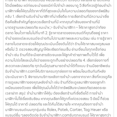
การจำนำนาฬิกาแบรนด์เนม คือวิธีที่สะดวก ได้เงินไว และยังสามารถไถ่คืน
ได้เมื่อพร้อม แต่ก่อนจะนำของมีค่าไปจำนำ ลองมาดู 5 สิ่งที่ควรรู้ก่อนจำนำ
นาฬิกาเพื่อให้คุณได้ราคาที่ดีที่สุดและมั่นใจในความปลอดภัยของทรัพย์สิน
ครับ 1. เลือกร้านรับจำนำนาฬิกาที่น่าเชื่อถือ การเลือกร้านที่มีความน่าเชื่อ
ถือคือสิ่งสำคัญที่สุดควรเลือกร้านที่มี หากคุณกำลังมองหาร้านที่มี
มาตรฐานและปลอดภัย แนะนำ👉 รับจำนำนาฬิกา – ให้ราคาสูงกว่าท้อง
ตลาด โอนไวภายในไม่กี่นาที 2. รู้ราคาตลาดของแบรนด์ที่คุณถืออยู่ ราคา
จำนำของแต่ละแบรนด์จะต่างกันไปตามสภาพและความนิยม เช่น การรู้ราคา
กลางในตลาดจะช่วยให้คุณประเมินเบื้องต้นได้ว่า ร้านให้ราคาสมเหตุสมผล
หรือไม่ 3. ตรวจสอบสัญญาให้ละเอียดก่อนเซ็น อ่านเงื่อนไขทุกครั้งก่อน
จำนำ เช่น ร้านที่ดีจะมีเอกสารชัดเจนและให้ลูกค้าถ่ายภาพเก็บไว้ได้ เพื่อ
ความโปร่งใสและมั่นใจว่าของจะถูกเก็บอย่างปลอดภัย 4. เลือกช่องทางที่
สะดวกและปลอดภัย ทุกวันนี้คุณสามารถจำนำได้ทั้งแบบ ร้านมืออาชีพเช่น
รับจำนำนาฬิกา.comให้บริการครบทุกช่องทาง พร้อมโอนเงินทันทีหลัง
ประเมินราคา 5. พิจารณาบริการหลังการจำนำ นอกจากราคา สิ่งที่ควรดูคือ
การดูแลนาฬิกาของคุณหลังจำนำ เช่น ร้านที่ดีจะดูแลนาฬิกาของลูกค้า
เหมือนของตัวเอง เพื่อให้คุณมั่นใจได้ว่าทรัพย์สินจะปลอดภัยตลอดระยะ
เวลาฝาก สรุป: จำนำนาฬิกาให้คุ้ม ต้องเลือกร้านที่เชื่อถือได้ การจำนำ
นาฬิกาไม่ใช่เรื่องซับซ้อน หากคุณเลือกให้ถูกที่แค่ตรวจสอบ 5 ข้อนี้ ก็ช่วย
ให้คุณได้ ราคาดี ปลอดภัย และไถ่คืนได้สบายใจ หากคุณต้องการจำนำ
นาฬิกาแบรนด์เนมทุกรุ่นเช่น Rolex, Patek, Cartier, Tag Heuer หรือ
แบรนด์อื่น ๆลองติดต่อ รับจำนำนาฬิกา.comรับทุกแบรนด์ ให้ราคาสูงกว่า