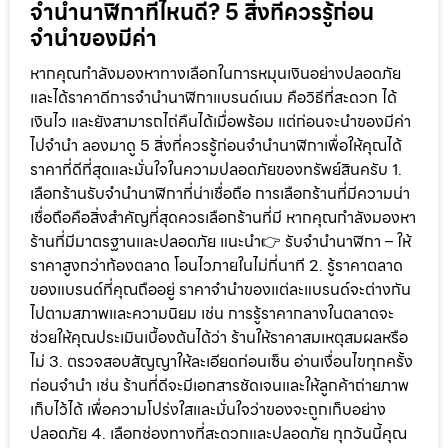
จำนำนาฬิกาที่ไหนดี? 5 สิ่งที่ควรรู้ก่อน
จำนำของมีค่า
หากคุณกำลังมองหาทางเลือกในการหมุนเงินอย่างปลอดภัย
และได้ราคาดีการจำนำนาฬิกาแบรนด์เนม คือวิธีที่สะดวก ได้
เงินไว และยังสามารถไถ่คืนได้เมื่อพร้อม แต่ก่อนจะนำของมีค่า
ไปจำนำ ลองมาดู 5 สิ่งที่ควรรู้ก่อนจำนำนาฬิกาเพื่อให้คุณได้
ราคาที่ดีที่สุดและมั่นใจในความปลอดภัยของทรัพย์สินครับ 1.
เลือกร้านรับจำนำนาฬิกาที่น่าเชื่อถือ การเลือกร้านที่มีความน่า
เชื่อถือคือสิ่งสำคัญที่สุดควรเลือกร้านที่มี หากคุณกำลังมองหา
ร้านที่มีมาตรฐานและปลอดภัย แนะนำ👉 รับจำนำนาฬิกา – ให้
ราคาสูงกว่าท้องตลาด โอนไวภายในไม่กี่นาที 2. รู้ราคาตลาด
ของแบรนด์ที่คุณถืออยู่ ราคาจำนำของแต่ละแบรนด์จะต่างกัน
ไปตามสภาพและความนิยม เช่น การรู้ราคากลางในตลาดจะ
ช่วยให้คุณประเมินเบื้องต้นได้ว่า ร้านให้ราคาสมเหตุสมผลหรือ
ไม่ 3. ตรวจสอบสัญญาให้ละเอียดก่อนเซ็น อ่านเงื่อนไขทุกครั้ง
ก่อนจำนำ เช่น ร้านที่ดีจะมีเอกสารชัดเจนและให้ลูกค้าถ่ายภาพ
เก็บไว้ได้ เพื่อความโปร่งใสและมั่นใจว่าของจะถูกเก็บอย่าง
ปลอดภัย 4. เลือกช่องทางที่สะดวกและปลอดภัย ทุกวันนี้คุณ