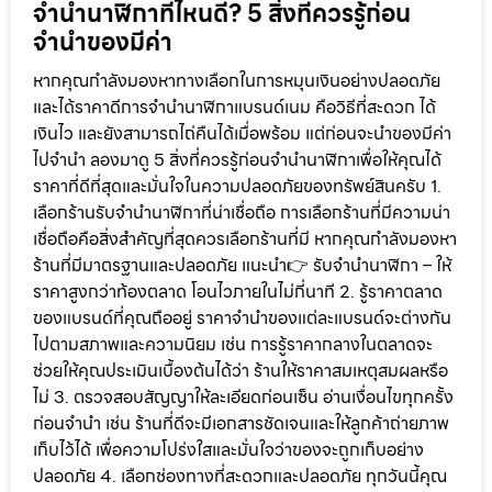
จำนำนาฬิกาที่ไหนดี? 5 สิ่งที่ควรรู้ก่อน
จำนำของมีค่า
หากคุณกำลังมองหาทางเลือกในการหมุนเงินอย่างปลอดภัย
และได้ราคาดีการจำนำนาฬิกาแบรนด์เนม คือวิธีที่สะดวก ได้
เงินไว และยังสามารถไถ่คืนได้เมื่อพร้อม แต่ก่อนจะนำของมีค่า
ไปจำนำ ลองมาดู 5 สิ่งที่ควรรู้ก่อนจำนำนาฬิกาเพื่อให้คุณได้
ราคาที่ดีที่สุดและมั่นใจในความปลอดภัยของทรัพย์สินครับ 1.
เลือกร้านรับจำนำนาฬิกาที่น่าเชื่อถือ การเลือกร้านที่มีความน่า
เชื่อถือคือสิ่งสำคัญที่สุดควรเลือกร้านที่มี หากคุณกำลังมองหา
ร้านที่มีมาตรฐานและปลอดภัย แนะนำ👉 รับจำนำนาฬิกา – ให้
ราคาสูงกว่าท้องตลาด โอนไวภายในไม่กี่นาที 2. รู้ราคาตลาด
ของแบรนด์ที่คุณถืออยู่ ราคาจำนำของแต่ละแบรนด์จะต่างกัน
ไปตามสภาพและความนิยม เช่น การรู้ราคากลางในตลาดจะ
ช่วยให้คุณประเมินเบื้องต้นได้ว่า ร้านให้ราคาสมเหตุสมผลหรือ
ไม่ 3. ตรวจสอบสัญญาให้ละเอียดก่อนเซ็น อ่านเงื่อนไขทุกครั้ง
ก่อนจำนำ เช่น ร้านที่ดีจะมีเอกสารชัดเจนและให้ลูกค้าถ่ายภาพ
เก็บไว้ได้ เพื่อความโปร่งใสและมั่นใจว่าของจะถูกเก็บอย่าง
ปลอดภัย 4. เลือกช่องทางที่สะดวกและปลอดภัย ทุกวันนี้คุณ