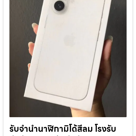
รับจำนำนาฬิกามิโด้สีลม โรงรับ