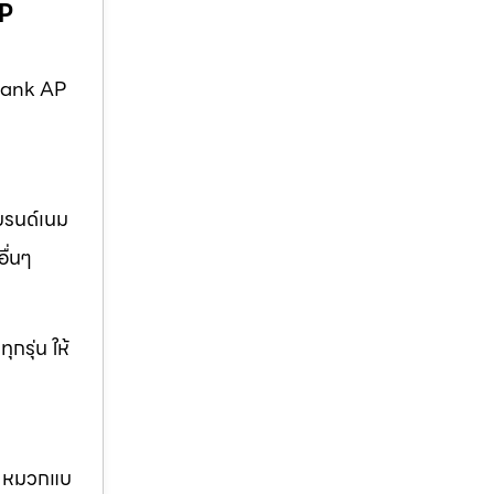
AP
Frank AP
บรนด์เนม
ื่นๆ
กรุ่น ให้
นม หมวกแบ