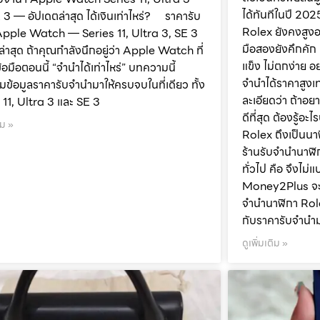
ได้ทันทีในปี 20
 3 — อัปเดตล่าสุด ได้เงินเท่าไหร่? ราคารับ
Rolex ยังคงสูงอ
Apple Watch — Series 11, Ultra 3, SE 3
มือสองยังคึกคัก 
ล่าสุด ถ้าคุณกำลังนึกอยู่ว่า Apple Watch ที่
แข็ง ไม่ตกง่าย อย
้อมือตอนนี้ “จำนำได้เท่าไหร่” บทความนี้
จำนำได้ราคาสูงเ
ข้อมูลราคารับจำนำมาให้ครบจบในที่เดียว ทั้ง
ละเอียดว่า ถ้าอย
 11, Ultra 3 และ SE 3
ดีที่สุด ต้องรู้อ
ิม »
Rolex ถึงเป็นนาฬ
ร้านรับจำนำนาฬิ
ทั่วไป คือ จึงไม่
Money2Plus จะ
จำนำนาฬิกา Role
กับราคารับจำนำม
ดูเพิ่มเติม »