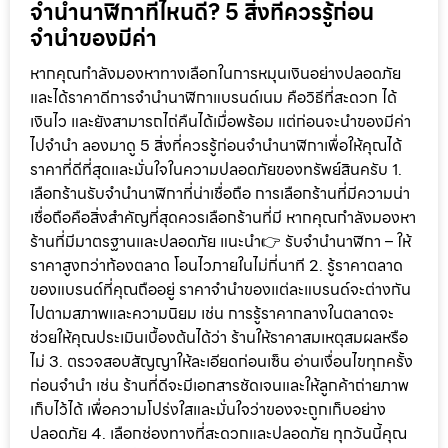
จำนำนาฬิกาที่ไหนดี? 5 สิ่งที่ควรรู้ก่อน
จำนำของมีค่า
หากคุณกำลังมองหาทางเลือกในการหมุนเงินอย่างปลอดภัย
และได้ราคาดีการจำนำนาฬิกาแบรนด์เนม คือวิธีที่สะดวก ได้
เงินไว และยังสามารถไถ่คืนได้เมื่อพร้อม แต่ก่อนจะนำของมีค่า
ไปจำนำ ลองมาดู 5 สิ่งที่ควรรู้ก่อนจำนำนาฬิกาเพื่อให้คุณได้
ราคาที่ดีที่สุดและมั่นใจในความปลอดภัยของทรัพย์สินครับ 1.
เลือกร้านรับจำนำนาฬิกาที่น่าเชื่อถือ การเลือกร้านที่มีความน่า
เชื่อถือคือสิ่งสำคัญที่สุดควรเลือกร้านที่มี หากคุณกำลังมองหา
ร้านที่มีมาตรฐานและปลอดภัย แนะนำ👉 รับจำนำนาฬิกา – ให้
ราคาสูงกว่าท้องตลาด โอนไวภายในไม่กี่นาที 2. รู้ราคาตลาด
ของแบรนด์ที่คุณถืออยู่ ราคาจำนำของแต่ละแบรนด์จะต่างกัน
ไปตามสภาพและความนิยม เช่น การรู้ราคากลางในตลาดจะ
ช่วยให้คุณประเมินเบื้องต้นได้ว่า ร้านให้ราคาสมเหตุสมผลหรือ
ไม่ 3. ตรวจสอบสัญญาให้ละเอียดก่อนเซ็น อ่านเงื่อนไขทุกครั้ง
ก่อนจำนำ เช่น ร้านที่ดีจะมีเอกสารชัดเจนและให้ลูกค้าถ่ายภาพ
เก็บไว้ได้ เพื่อความโปร่งใสและมั่นใจว่าของจะถูกเก็บอย่าง
ปลอดภัย 4. เลือกช่องทางที่สะดวกและปลอดภัย ทุกวันนี้คุณ